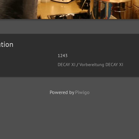
tion
1243
DECAY XI
/
Vorbereitung DECAY XI
Powered by
Piwigo