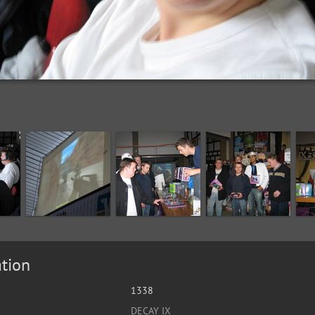
tion
1338
DECAY IX