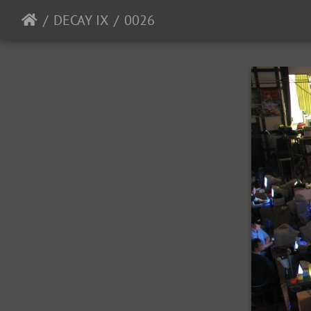
DECAY IX
0026