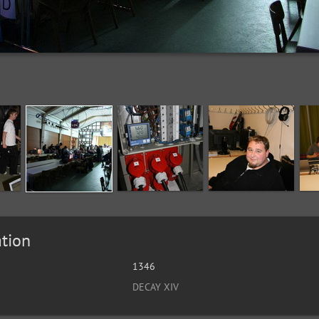
tion
1346
DECAY XIV